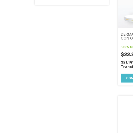
DERMA
CON O
-
30
%
O
$22.
$21.1
Trans