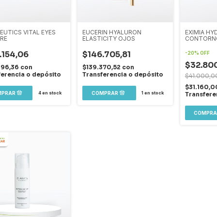
EUTICS VITAL EYES
EUCERIN HYALURON
EXIMIA HY
CRE
ELASTICITY OJOS
CONTORNO
.154,06
$146.705,81
-
20
%
OFF
$32.80
996,36
con
$139.370,52
con
ferencia o depósito
Transferencia o depósito
$41.000,0
$31.160,
4
en stock
1
en stock
Transfere