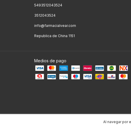
5493512043524
3512043524
info@farmacialvear.com
Republica de China 1151
Medios de pago
Copyright Farmacia Alvear - 2026. Todos los derechos reservados.
Al navegar por e