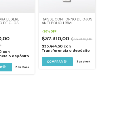
DRA LEGERE
RAISSE CONTORNO DE OJOS
 DE OJOS
ANTI POUCH 15ML
-
30
%
OFF
0,00
$37.310,00
$53.300,00
0
$35.444,50
con
Transferencia o depósito
00
con
ncia o depósito
3
en stock
2
en stock