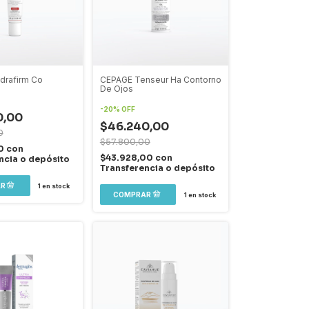
drafirm Co
CEPAGE Tenseur Ha Contorno
De Ojos
-
20
%
OFF
0,00
$46.240,00
0
$57.800,00
00
con
$43.928,00
con
ncia o depósito
Transferencia o depósito
1
en stock
1
en stock