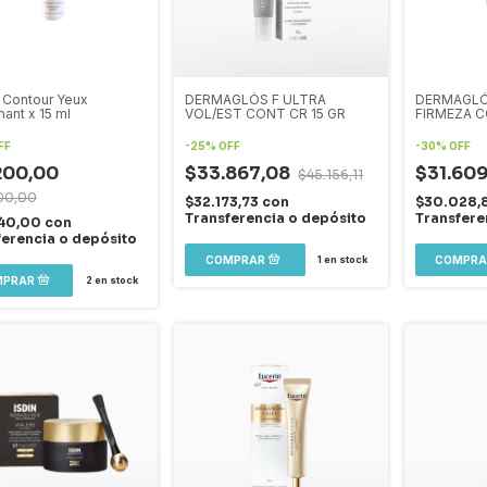
 Contour Yeux
DERMAGLÓS F ULTRA
DERMAGLÓ
mant x 15 ml
VOL/EST CONT CR 15 GR
FIRMEZA C
FF
-
25
%
OFF
-
30
%
OFF
200,00
$33.867,08
$31.60
$45.156,11
00,00
$32.173,73
con
$30.028,
Transferencia o depósito
Transfere
40,00
con
ferencia o depósito
1
en stock
2
en stock