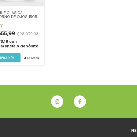
HUE CLASICA
RNO DE OJOS 15GR
FF
655,99
$28.079,98
73,19
con
ferencia o depósito
4
en stock
NE