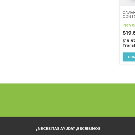
CAVIA
CONTO
CRE
-
30
%
O
$19.
$18.6
Trans
¿NECESITAS AYUDA? ¡ESCRIBINOS!