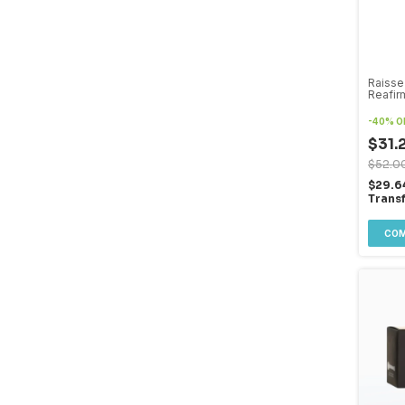
Raisse
Reafir
-
40
%
O
$31.
$52.0
$29.6
Trans