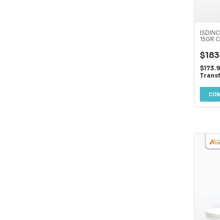
ISDINC
15GR 
$183
$173.
Trans