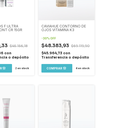
S F ULTRA
CAVIAHUE CONTORNO DE
ONT CR 15GR
OJOS VITAMINA K3
-
30
%
OFF
9,33
$48.383,93
$45.156,18
$69.119,90
86
con
$45.964,73
con
ncia o depósito
Transferencia o depósito
2
en stock
4
en stock