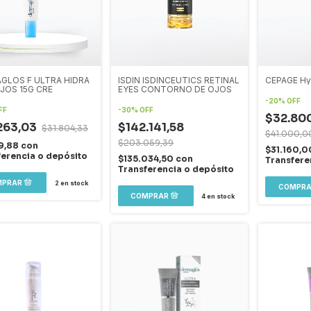
GLOS F ULTRA HIDRA
ISDIN ISDINCEUTICS RETINAL
CEPAGE Hy
JOS 15G CRE
EYES CONTORNO DE OJOS
-
20
%
OFF
FF
-
30
%
OFF
$32.80
263,03
$142.141,58
$31.804,33
$41.000,0
$203.059,39
49,88
con
$31.160,
ferencia o depósito
$135.034,50
con
Transfere
Transferencia o depósito
2
en stock
4
en stock