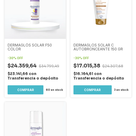
DERMAGLÓS SOLAR F50
DERMAGLOS SOLAR C
COLOR
AUTOBRONCEANTE 150 GR
-
30
%
OFF
-
30
%
OFF
$24.359,64
$17.015,38
$34.799,49
$24.307,68
$23.141,66
con
$16.164,61
con
Transferencia o depósito
Transferencia o depósito
60
en stock
3
en stock