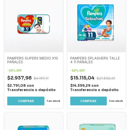
PAMPERS SUPERS MEDIO X10
PAMPERS SPLASHERS TALLE
PAÑALES
4 11 PAÑALES
-
30
%
OFF
-
30
%
OFF
$2.937,98
$15.115,04
$4.197,11
$21.592,91
$2.791,08
con
$14.359,29
con
Transferencia o depósito
Transferencia o depósito
1
en stock
3
en stock