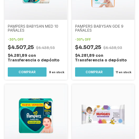
PAMPERS BABYSAN MED 10
PAMPERS BABYSAN GDE 9
PAÑALES
PAÑALES
-
30
%
OFF
-
30
%
OFF
$4.507,25
$4.507,25
$6.438,93
$6.438,93
$4.281,89
con
$4.281,89
con
Transferencia o depósito
Transferencia o depósito
9
en stock
11
en stock