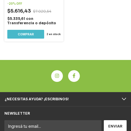
-
20
%
OFF
$5.616,43
$7.020,54
$5.335,61
con
Transferencia o depósito
2
en stock
¿NECESITAS AYUDA? ¡ESCRIBINOS!
NEWSLETTER