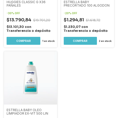
HUGGIES CLASSIC G X36
ESTRELLA BABY
PAÑALES
PRECORTADO 100 ALGODON
-
30
%
OFF
-
20
%
OFF
$13.790,84
$1.294,81
$19.701,20
$1.618,72
$13.101,30
con
$1.230,07
con
Transferencia o depósito
Transferencia o depósito
1
en stock
2
en stock
ESTRELLA BABY OLEO
LIMPIADOR EX-VIT 500 LIN