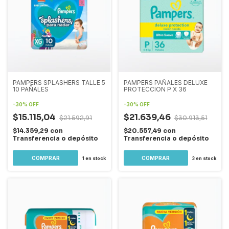
PAMPERS SPLASHERS TALLE 5
PAMPERS PAÑALES DELUXE
10 PAÑALES
PROTECCION P X 36
-
30
%
OFF
-
30
%
OFF
$15.115,04
$21.639,46
$21.592,91
$30.913,51
$14.359,29
con
$20.557,49
con
Transferencia o depósito
Transferencia o depósito
1
en stock
3
en stock