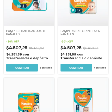
PAMPERS BABYSAN XXG 8
PAMPERS BABYSAN PEQ 12
PAÑALES
PAÑALES
-
30
%
OFF
-
30
%
OFF
$4.507,25
$4.507,25
$6.438,93
$6.438,93
$4.281,89
con
$4.281,89
con
Transferencia o depósito
Transferencia o depósito
5
en stock
4
en stock