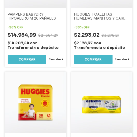
PAMPERS BABYDRY
HUGGIES TOALLITAS
HIPOALERG M 26 PAÑALES
HUMEDAS MANITOS Y CARITA
X 32
-
30
%
OFF
-
30
%
OFF
$14.954,99
$2.293,02
$21.364,27
$3.276,21
$14.207,24
con
$2.178,37
con
Transferencia o depósito
Transferencia o depósito
3
en stock
4
en stock