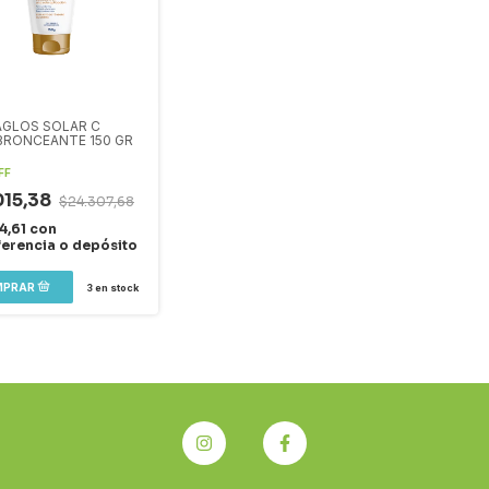
GLOS SOLAR C
RONCEANTE 150 GR
FF
015,38
$24.307,68
4,61
con
ferencia o depósito
3
en stock