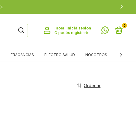
).
0
¡Hola!
Iniciá sesión
O podés registrarte
R
FRAGANCIAS
ELECTRO SALUD
NOSOTROS
SALUD
Ordenar