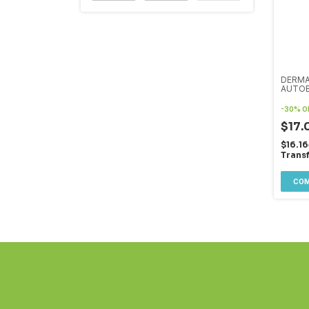
DERMA
AUTOB
-
30
%
O
$17.
$16.16
Trans