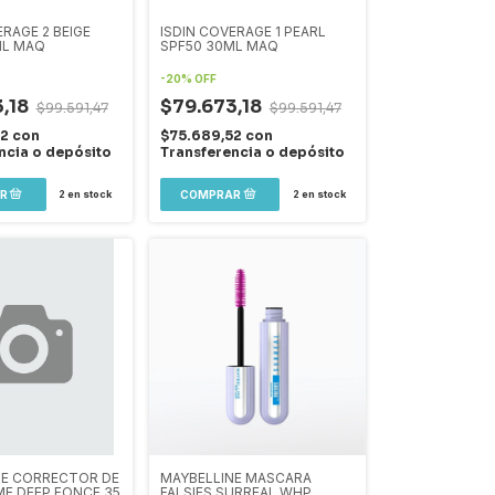
ERAGE 2 BEIGE
ISDIN COVERAGE 1 PEARL
ML MAQ
SPF50 30ML MAQ
-
20
%
OFF
,18
$79.673,18
$99.591,47
$99.591,47
52
con
$75.689,52
con
ncia o depósito
Transferencia o depósito
2
en stock
2
en stock
NE CORRECTOR DE
MAYBELLINE MASCARA
ME DEEP FONCE 35
FALSIES SURREAL WHP