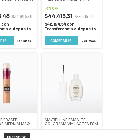
BLACK
-
0
%
OFF
5,48
$44.415,31
$34.895,48
$44.415,31
1
con
$42.194,54
con
ncia o depósito
Transferencia o depósito
1
en stock
2
en stock
E ERASER
MAYBELLINE ESMALTE
R MEDIUM MAQ
COLORAMA VIA LACTEA ESM
-
0
%
OFF
ENTENDIDO