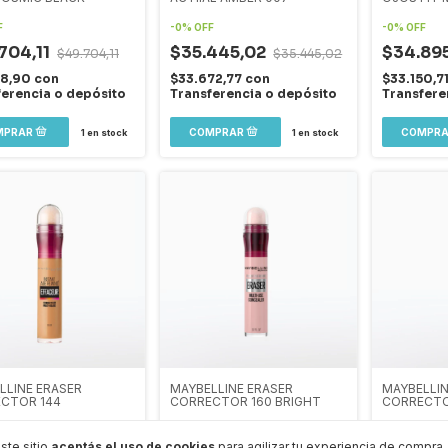
F
-
0
%
OFF
-
0
%
OFF
704,11
$35.445,02
$34.89
$49.704,11
$35.445,02
18,90
con
$33.672,77
con
$33.150,7
ferencia o depósito
Transferencia o depósito
Transfere
1
en stock
1
en stock
LLINE ERASER
MAYBELLINE ERASER
MAYBELLIN
CTOR 144
CORRECTOR 160 BRIGHT
CORRECTO
F
-
0
%
OFF
-
0
%
OFF
ste sitio
aceptás el uso de cookies
para agilizar tu experiencia de compra.