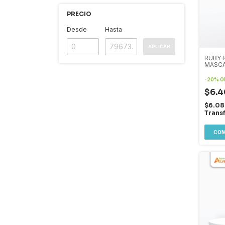
PRECIO
Desde
Hasta
APLICAR
RUBY 
MASC
-
20
%
O
$6.
$6.0
Trans