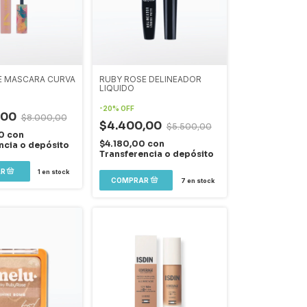
E MASCARA CURVA
RUBY ROSE DELINEADOR
LIQUIDO
-
20
%
OFF
,00
$8.000,00
$4.400,00
$5.500,00
00
con
$4.180,00
con
ncia o depósito
Transferencia o depósito
1
en stock
7
en stock