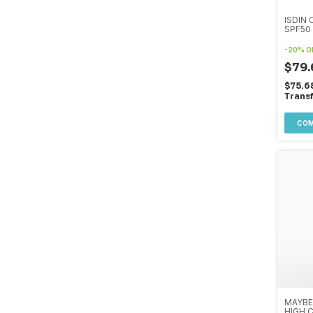
ISDIN
SPF50
-
20
%
O
$79.
$75.6
Trans
MAYBE
HIGH 