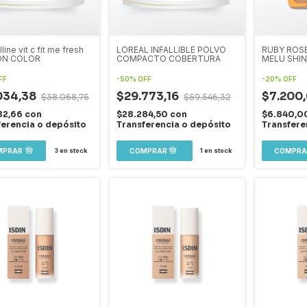
ine vit c fit me fresh
LOREAL INFALLIBLE POLVO
RUBY ROS
ON COLOR
COMPACTO COBERTURA
MELU SHIN
FF
-
50
%
OFF
-
20
%
OFF
034,38
$29.773,16
$7.200
$38.068,75
$59.546,32
82,66
con
$28.284,50
con
$6.840,0
ferencia o depósito
Transferencia o depósito
Transfere
MPRAR
3
en stock
1
en stock