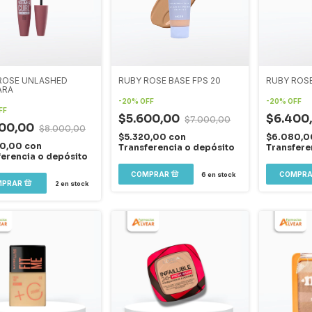
ROSE UNLASHED
RUBY ROSE BASE FPS 20
RUBY ROS
ARA
-
20
%
OFF
-
20
%
OFF
FF
$5.600,00
$6.400
$7.000,00
400,00
$8.000,00
$5.320,00
con
$6.080,
80,00
con
Transferencia o depósito
Transfere
ferencia o depósito
6
en stock
2
en stock