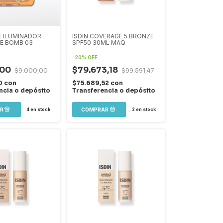
E ILUMINADOR
ISDIN COVERAGE 5 BRONZE
E BOMB 03
SPF50 30ML MAQ
-
20
%
OFF
,00
$79.673,18
$9.000,00
$99.591,47
0
con
$75.689,52
con
ncia o depósito
Transferencia o depósito
4
en stock
2
en stock