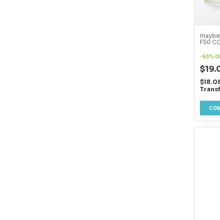
maybell
F50 C
-
50
%
O
$19.
$18.0
Trans
CO