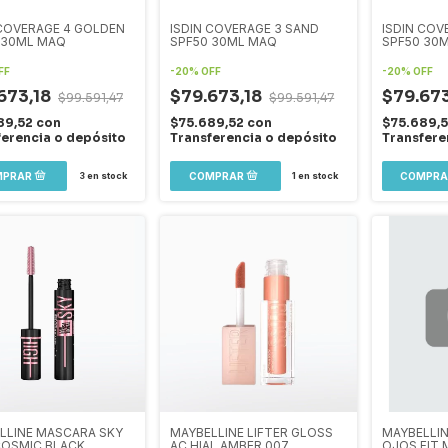
 COVERAGE 4 GOLDEN
ISDIN COVERAGE 3 SAND
ISDIN COV
 30ML MAQ
SPF50 30ML MAQ
SPF50 30
FF
-
20
%
OFF
-
20
%
OFF
673,18
$79.673,18
$79.673
$99.591,47
$99.591,47
89,52
con
$75.689,52
con
$75.689,
ferencia o depósito
Transferencia o depósito
Transfere
3
en stock
1
en stock
LLINE MASCARA SKY
MAYBELLINE LIFTER GLOSS
MAYBELLI
COSMIC BLACK
AC HIAL AMBER 007
OJOS FIT 