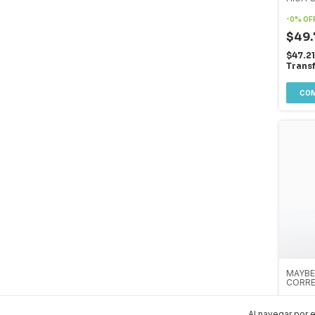
-
0
%
OF
$49.
$47.2
Trans
MAYBE
CORRE
-
0
%
OF
Al navegar por e