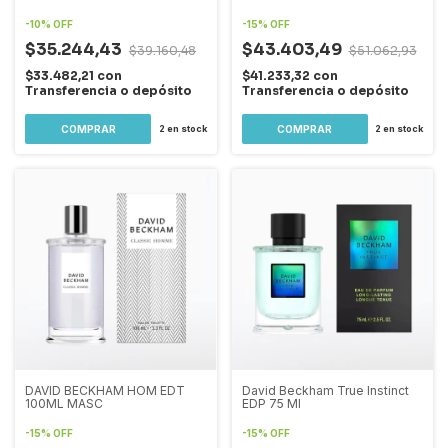
-
10
%
OFF
-
15
%
OFF
$35.244,43
$43.403,49
$39.160,48
$51.062,93
$33.482,21
con
$41.233,32
con
Transferencia o depósito
Transferencia o depósito
2
en stock
2
en stock
DAVID BECKHAM HOM EDT
David Beckham True Instinct
100ML MASC
EDP 75 Ml
-
15
%
OFF
-
15
%
OFF