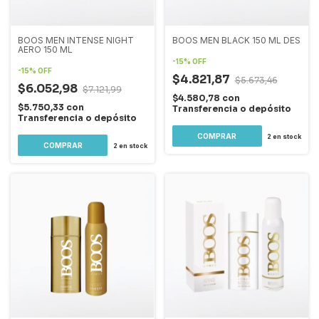
BOOS MEN INTENSE NIGHT
BOOS MEN BLACK 150 ML DES
AERO 150 ML
-
15
%
OFF
-
15
%
OFF
$4.821,87
$5.673,46
$6.052,98
$7.121,99
$4.580,78
con
$5.750,33
con
Transferencia o depósito
Transferencia o depósito
2
en stock
2
en stock