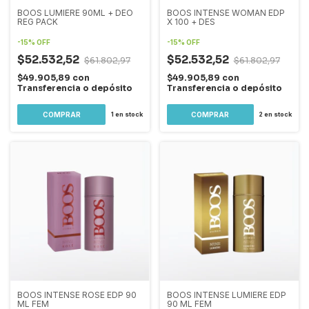
BOOS LUMIERE 90ML + DEO
BOOS INTENSE WOMAN EDP
REG PACK
X 100 + DES
-
15
%
OFF
-
15
%
OFF
$52.532,52
$52.532,52
$61.802,97
$61.802,97
$49.905,89
con
$49.905,89
con
Transferencia o depósito
Transferencia o depósito
1
en stock
2
en stock
BOOS INTENSE ROSE EDP 90
BOOS INTENSE LUMIERE EDP
ML FEM
90 ML FEM