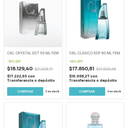
CIEL CRYSTAL EDT 50 ML FEM
CIEL CLASICO EDP 80 ML FEM
-
15
%
OFF
-
15
%
OFF
$18.129,40
$17.850,81
$21.328,71
$21.000,95
$17.222,93
con
$16.958,27
con
Transferencia o depósito
Transferencia o depósito
2
en stock
3
en stock