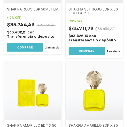
SHAKIRA ROJO EDP 50ML FEM
SHAKIRA SET ROJO EDP X 80
+ DEO X 150
-
10
%
OFF
-
19
%
OFF
$35.244,43
$39.160,48
$45.711,72
$56.434,22
$33.482,21
con
$43.426,13
con
Transferencia o depósito
Transferencia o depósito
2
en stock
1
en stock
SHAKIRA AMARILLO EDT X 50
SHAKIRA AMARILLO EDP X 80