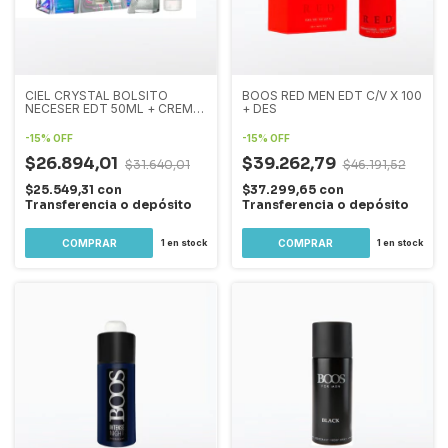
CIEL CRYSTAL BOLSITO
BOOS RED MEN EDT C/V X 100
NECESER EDT 50ML + CREMA
+ DES
NUTRITIVA
-
15
%
OFF
-
15
%
OFF
$26.894,01
$39.262,79
$31.640,01
$46.191,52
$25.549,31
con
$37.299,65
con
Transferencia o depósito
Transferencia o depósito
1
en stock
1
en stock