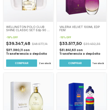
WELLINGTON POLO CLUB
VALERIA VELVET 100ML EDP
SHINE CLASSIC SET Edp 90 ml
FEM
+ Deo
-
19
%
OFF
-
15
%
OFF
$39.347,48
$33.517,50
$48.577,14
$39.432,35
$37.380,11
con
$31.841,63
con
Transferencia o depósito
Transferencia o depósito
2
en stock
1
en stock