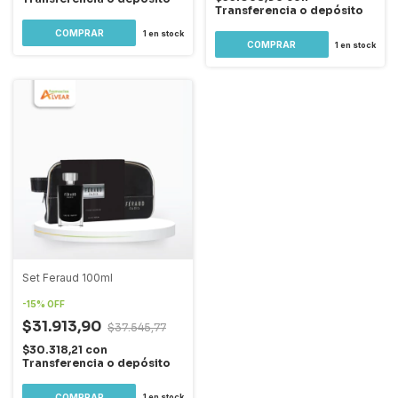
Transferencia o depósito
1
en stock
1
en stock
Set Feraud 100ml
-
15
%
OFF
$31.913,90
$37.545,77
$30.318,21
con
Transferencia o depósito
1
en stock