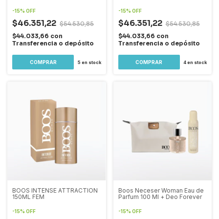
-
15
%
OFF
-
15
%
OFF
$46.351,22
$46.351,22
$54.530,85
$54.530,85
$44.033,66
con
$44.033,66
con
Transferencia o depósito
Transferencia o depósito
5
en stock
4
en stock
BOOS INTENSE ATTRACTION
Boos Neceser Woman Eau de
150ML FEM
Parfum 100 Ml + Deo Forever
-
15
%
OFF
-
15
%
OFF