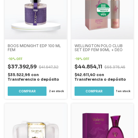
BOOS MIDNIGHT EDP 100 ML
WELLINGTON POLO CLUB
FEM
SET EDP FEM 90ML + DEO
-
10
%
OFF
-
19
%
OFF
$37.392,59
$44.854,11
$41.547,32
$55.375,45
$35.522,96
con
$42.611,40
con
Transferencia o depósito
Transferencia o depósito
2
en stock
1
en stock