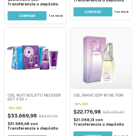
Transferencia o depósito
Transferencia o depósito
1
en stock
1
en stock
CIEL NUIT BOLSITO NECESER
CIEL MAGIC EDP 80 ML FEM
EDT X 50 +
-
15
%
OFF
-
15
%
OFF
$22.176,98
$26.090,57
$33.669,98
$39.611,74
$21.068,13
con
$31.986,48
con
Transferencia o depósito
Transferencia o depósito