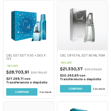
CIEL EST EDT X 50 + DES X
CIEL CRYSTAL EDT 80 ML FEM
123
-
15
%
OFF
-
15
%
OFF
$21.330,37
$25.094,55
$28.703,91
$33.769,31
$20.263,85
con
$27.268,71
con
Transferencia o depósito
Transferencia o depósito
2
en stock
2
en stock