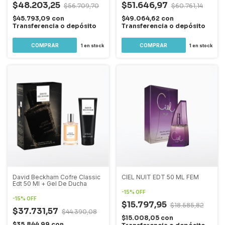
$48.203,25
$51.646,97
$56.709,70
$60.761,14
$45.793,09
con
$49.064,62
con
Transferencia o depósito
Transferencia o depósito
1
en stock
1
en stock
David Beckham Cofre Classic
CIEL NUIT EDT 50 ML FEM
Edt 50 Ml + Gel De Ducha
-
15
%
OFF
-
15
%
OFF
$15.797,95
$18.585,82
$37.731,57
$44.390,08
$15.008,05
con
$35.844,99
con