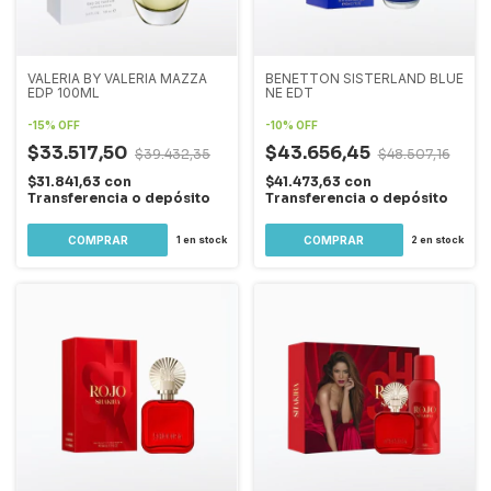
VALERIA BY VALERIA MAZZA
BENETTON SISTERLAND BLUE
EDP 100ML
NE EDT
-
15
%
OFF
-
10
%
OFF
$33.517,50
$43.656,45
$39.432,35
$48.507,16
$31.841,63
con
$41.473,63
con
Transferencia o depósito
Transferencia o depósito
1
en stock
2
en stock