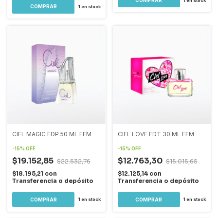
1
en stock
1
en stock
CIEL MAGIC EDP 50 ML FEM
CIEL LOVE EDT 30 ML FEM
-
15
%
OFF
-
15
%
OFF
$19.152,85
$12.763,30
$22.532,76
$15.015,65
$18.195,21
con
$12.125,14
con
Transferencia o depósito
Transferencia o depósito
1
en stock
1
en stock