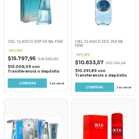
CIEL CLASICO EDP 50 ML FEM
CIEL CLASICO EDC 250 ML
FEM
-
15
%
OFF
-
15
%
OFF
$15.797,95
$18.585,82
$10.833,57
$12.745,38
$15.008,05
con
$10.291,89
con
Transferencia o depósito
Transferencia o depósito
2
en stock
2
en stock