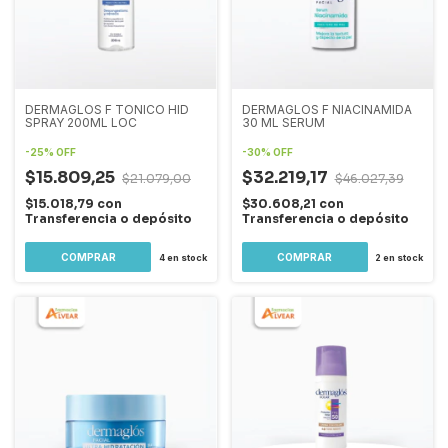
DERMAGLOS F TONICO HID
DERMAGLOS F NIACINAMIDA
SPRAY 200ML LOC
30 ML SERUM
-
25
%
OFF
-
30
%
OFF
$15.809,25
$32.219,17
$21.079,00
$46.027,39
$15.018,79
con
$30.608,21
con
Transferencia o depósito
Transferencia o depósito
4
en stock
2
en stock