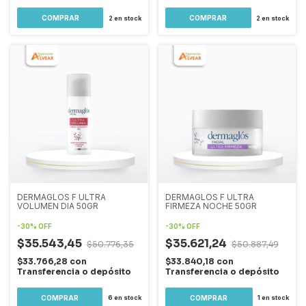
2
en stock
2
en stock
DERMAGLOS F ULTRA
DERMAGLOS F ULTRA
VOLUMEN DIA 50GR
FIRMEZA NOCHE 50GR
-
30
%
OFF
-
30
%
OFF
$35.543,45
$35.621,24
$50.776,35
$50.887,49
$33.766,28
con
$33.840,18
con
Transferencia o depósito
Transferencia o depósito
6
en stock
1
en stock