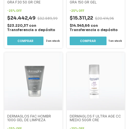
GRA F30 50 GR CRE
GRA 150 GR GEL
-
25
%
OFF
-
25
%
OFF
$24.442,49
$15.311,22
$32.589,99
$20.414,96
$23.220,37
con
$14.545,66
con
Transferencia o depósito
Transferencia o depósito
3
en stock
1
en stock
DERMAGLOS FAC HOMBR
DERMAGLOS F ULTRA AGE CC
100G GEL DE LIMPIEZA
MEDIO 50GR CRE
-
25
%
OFF
-
25
%
OFF