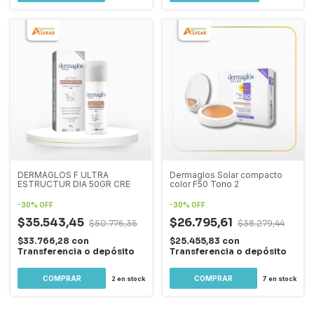
DERMAGLOS F ULTRA
Dermaglos Solar compacto
ESTRUCTUR DIA 50GR CRE
color F50 Tono 2
-
30
%
OFF
-
30
%
OFF
$35.543,45
$26.795,61
$50.776,35
$38.279,44
$33.766,28
con
$25.455,83
con
Transferencia o depósito
Transferencia o depósito
2
en stock
7
en stock