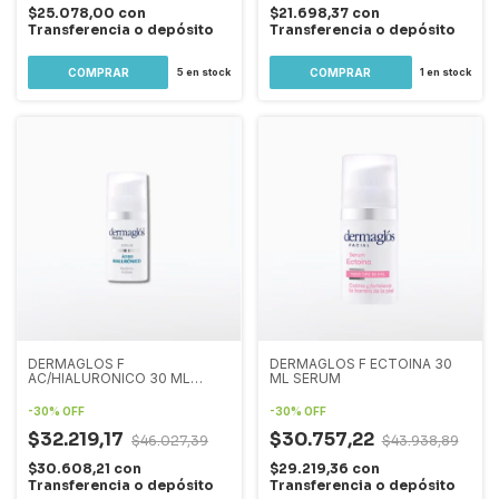
$25.078,00
con
$21.698,37
con
Transferencia o depósito
Transferencia o depósito
5
en stock
1
en stock
DERMAGLOS F
DERMAGLOS F ECTOINA 30
AC/HIALURONICO 30 ML
ML SERUM
SERUM
-
30
%
OFF
-
30
%
OFF
$32.219,17
$30.757,22
$46.027,39
$43.938,89
$30.608,21
con
$29.219,36
con
Transferencia o depósito
Transferencia o depósito