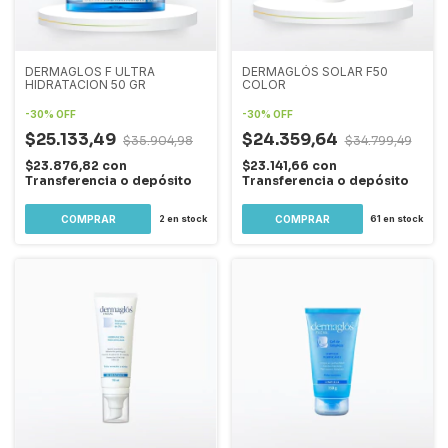
DERMAGLOS F ULTRA
DERMAGLÓS SOLAR F50
HIDRATACION 50 GR
COLOR
-
30
%
OFF
-
30
%
OFF
$25.133,49
$24.359,64
$35.904,98
$34.799,49
$23.876,82
con
$23.141,66
con
Transferencia o depósito
Transferencia o depósito
2
en stock
61
en stock