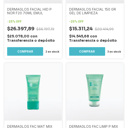
DERMAGLOS FACIAL HID P
DERMAGLOS FACIAL 150 GR
NOR F20 70ML EMUL
GEL DE LIMPIEZA
-
25
%
OFF
-
25
%
OFF
$26.397,89
$15.311,24
$35.197,19
$20.414,99
$25.078,00
con
$14.545,68
con
Transferencia o depósito
Transferencia o depósito
2
en stock
3
en stock
DERMAGLOS FAC MAT MIX
DERMAGLOS FAC LIMP P MIX