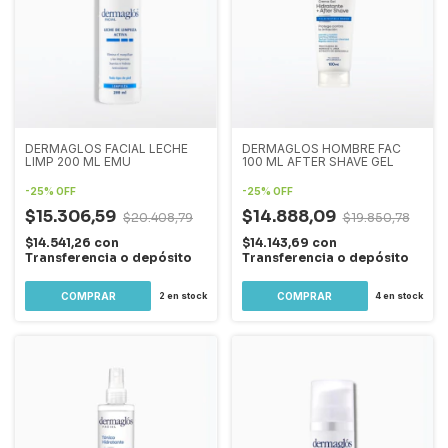
DERMAGLOS FACIAL LECHE
DERMAGLOS HOMBRE FAC
LIMP 200 ML EMU
100 ML AFTER SHAVE GEL
-
25
%
OFF
-
25
%
OFF
$15.306,59
$14.888,09
$20.408,79
$19.850,78
$14.541,26
con
$14.143,69
con
Transferencia o depósito
Transferencia o depósito
2
en stock
4
en stock