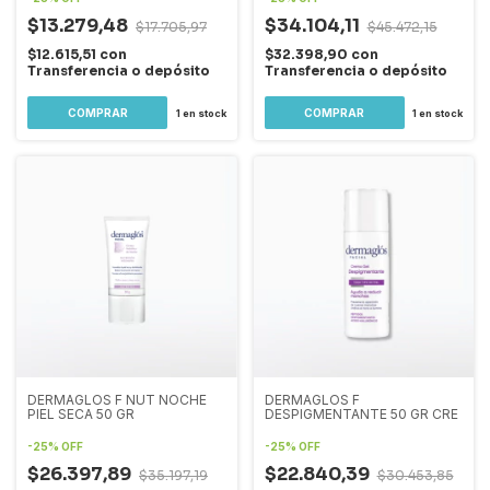
$13.279,48
$34.104,11
$17.705,97
$45.472,15
$12.615,51
con
$32.398,90
con
Transferencia o depósito
Transferencia o depósito
1
en stock
1
en stock
DERMAGLOS F NUT NOCHE
DERMAGLOS F
PIEL SECA 50 GR
DESPIGMENTANTE 50 GR CRE
-
25
%
OFF
-
25
%
OFF
$26.397,89
$22.840,39
$35.197,19
$30.453,85