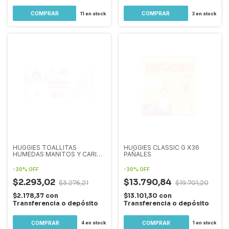
11
en stock
3
en stock
HUGGIES TOALLITAS
HUGGIES CLASSIC G X36
HUMEDAS MANITOS Y CARITA
PAÑALES
X 32
-
30
%
OFF
-
30
%
OFF
$2.293,02
$13.790,84
$3.276,21
$19.701,20
$2.178,37
con
$13.101,30
con
Transferencia o depósito
Transferencia o depósito
4
en stock
1
en stock