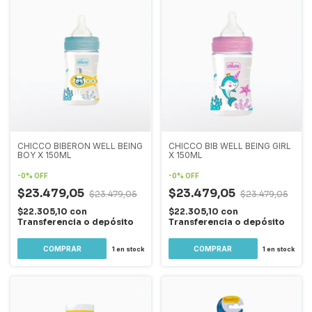
CHICCO BIBERON WELL BEING
CHICCO BIB WELL BEING GIRL
BOY X 150ML
X 150ML
-
0
%
OFF
-
0
%
OFF
$23.479,05
$23.479,05
$23.479,05
$23.479,05
$22.305,10
con
$22.305,10
con
Transferencia o depósito
Transferencia o depósito
1
en stock
1
en stock