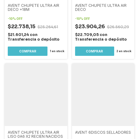
AVENT CHUPETE ULTRA AIR
AVENT CHUPETE ULTRA AIR
DECO +18M
DECO
-
10
%
OFF
-
10
%
OFF
$22.738,15
$23.904,26
$25.264,61
$26.560,29
$21.601,24
con
$22.709,05
con
Transferencia o depósito
Transferencia o depósito
1
en stock
2
en stock
AVENT CHUPETE ULTRA AIR
AVENT 6DISCOS SELLADORES
LISO 0A6 X2 RECIEN NACIDOS