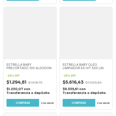
ESTRELLA BABY
ESTRELLA BABY OLEO
PRECORTADO 100 ALGODON
LIMPIADOR EX-VIT 500 LIN
-
20
%
OFF
-
20
%
OFF
$1.294,81
$5.616,43
$1.618,72
$7.020,54
$1.230,07
con
$5.335,61
con
Transferencia o depósito
Transferencia o depósito
2
en stock
2
en stock