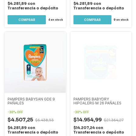
$4.281,89
con
$4.281,89
con
Transferencia o depósito
Transferencia o depósito
4
en stock
9
en stock
PAMPERS BABYSAN GDE 9
PAMPERS BABYDRY
PAÑALES
HIPOALERG M 26 PAÑALES
-
30
%
OFF
-
30
%
OFF
$4.507,25
$14.954,99
$6.438,93
$21.364,27
$4.281,89
con
$14.207,24
con
Transferencia o depósito
Transferencia o depósito