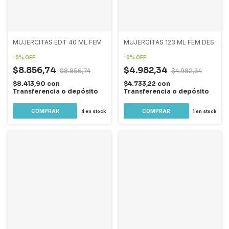
MUJERCITAS EDT 40 ML FEM
MUJERCITAS 123 ML FEM DES
-
0
%
OFF
-
0
%
OFF
$8.856,74
$4.982,34
$8.856,74
$4.982,34
$8.413,90
con
$4.733,22
con
Transferencia o depósito
Transferencia o depósito
4
en stock
1
en stock