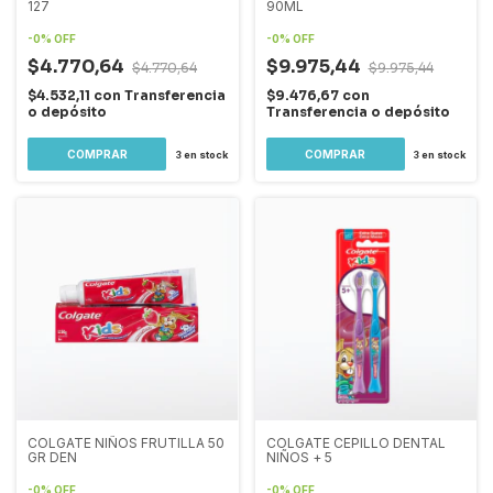
127
90ML
-
0
%
OFF
-
0
%
OFF
$4.770,64
$9.975,44
$4.770,64
$9.975,44
$4.532,11
con
Transferencia
$9.476,67
con
o depósito
Transferencia o depósito
3
en stock
3
en stock
COLGATE NIÑOS FRUTILLA 50
COLGATE CEPILLO DENTAL
GR DEN
NIÑOS + 5
-
0
%
OFF
-
0
%
OFF