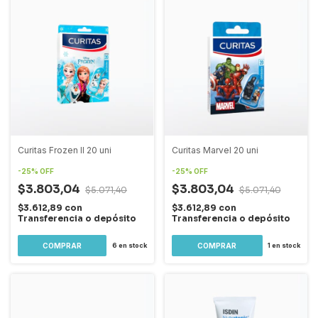
Curitas Frozen II 20 uni
Curitas Marvel 20 uni
-
25
%
OFF
-
25
%
OFF
$3.803,04
$3.803,04
$5.071,40
$5.071,40
$3.612,89
con
$3.612,89
con
Transferencia o depósito
Transferencia o depósito
6
en stock
1
en stock