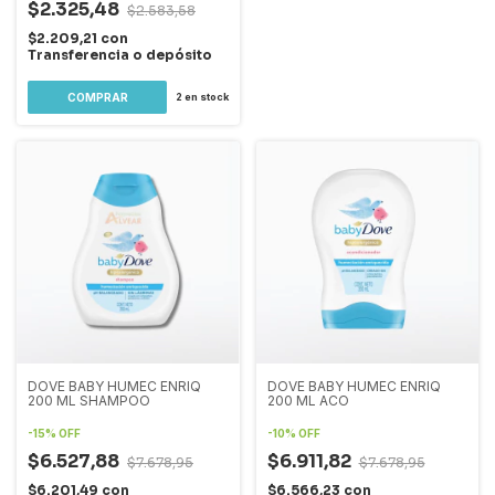
$2.325,48
$2.583,58
$2.209,21
con
Transferencia o depósito
2
en stock
DOVE BABY HUMEC ENRIQ
DOVE BABY HUMEC ENRIQ
200 ML SHAMPOO
200 ML ACO
-
15
%
OFF
-
10
%
OFF
$6.527,88
$6.911,82
$7.678,95
$7.678,95
$6.201,49
con
$6.566,23
con