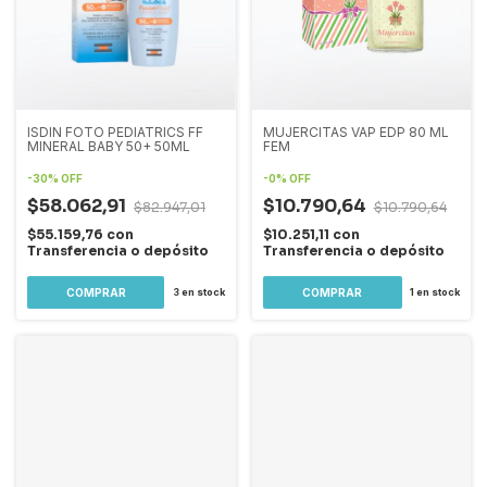
ISDIN FOTO PEDIATRICS FF
MUJERCITAS VAP EDP 80 ML
MINERAL BABY 50+ 50ML
FEM
-
30
%
OFF
-
0
%
OFF
$58.062,91
$10.790,64
$82.947,01
$10.790,64
$55.159,76
con
$10.251,11
con
Transferencia o depósito
Transferencia o depósito
3
en stock
1
en stock