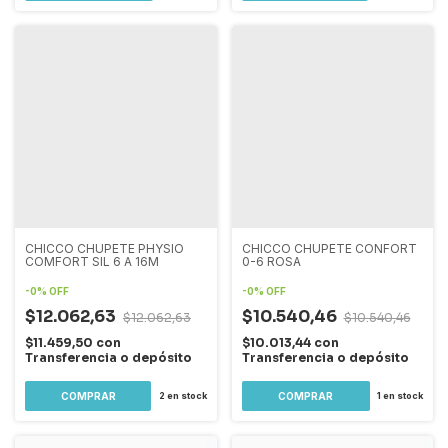
CHICCO CHUPETE PHYSIO
CHICCO CHUPETE CONFORT
COMFORT SIL 6 A 16M
0-6 ROSA
-
0
%
OFF
-
0
%
OFF
$12.062,63
$10.540,46
$12.062,63
$10.540,46
$11.459,50
con
$10.013,44
con
Transferencia o depósito
Transferencia o depósito
2
en stock
1
en stock