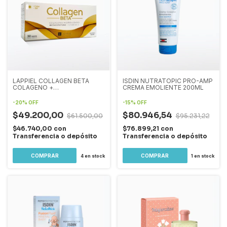
LAPPIEL COLLAGEN BETA
ISDIN NUTRATOPIC PRO-AMP
COLAGENO +
CREMA EMOLIENTE 200ML
BETACAROTENOS X30
-
20
%
OFF
-
15
%
OFF
$49.200,00
$80.946,54
$61.500,00
$95.231,22
$46.740,00
con
$76.899,21
con
Transferencia o depósito
Transferencia o depósito
4
en stock
1
en stock