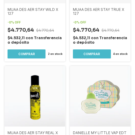
MUAA DES AER STAY WILD X
MUAA DES AER STAY TRUE X
127
127
-
0
%
OFF
-
0
%
OFF
$4.770,64
$4.770,64
$4.770,64
$4.770,64
$4.532,11
con
Transferencia
$4.532,11
con
Transferencia
o depósito
o depósito
2
en stock
4
en stock
MUAA DES AER STAY REAL X
DANIELLE MY LITTLE VAP EDT