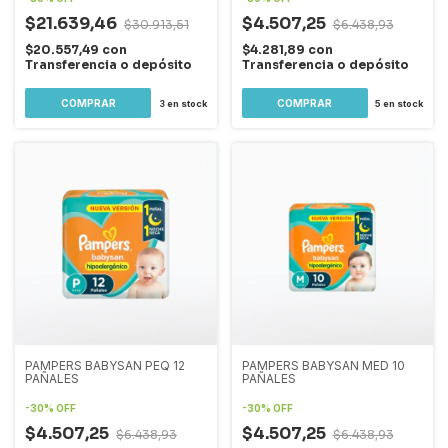
$21.639,46
$4.507,25
$30.913,51
$6.438,93
$20.557,49
con
$4.281,89
con
Transferencia o depósito
Transferencia o depósito
3
en stock
5
en stock
PAMPERS BABYSAN PEQ 12
PAMPERS BABYSAN MED 10
PAÑALES
PAÑALES
-
30
%
OFF
-
30
%
OFF
$4.507,25
$4.507,25
$6.438,93
$6.438,93