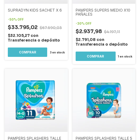
SUPRADYN KIDS SACHET X 6
PAMPERS SUPERS MEDIO X10
PAÑALES
-
50
%
OFF
-
30
%
OFF
$33.795,02
$67.590,03
$2.937,98
$4.197,11
$32.105,27
con
$2.791,08
con
Transferencia o depósito
Transferencia o depósito
3
en stock
1
en stock
PAMPERS SPLASHERS TALLE
PAMPERS SPLASHERS TALLE 5