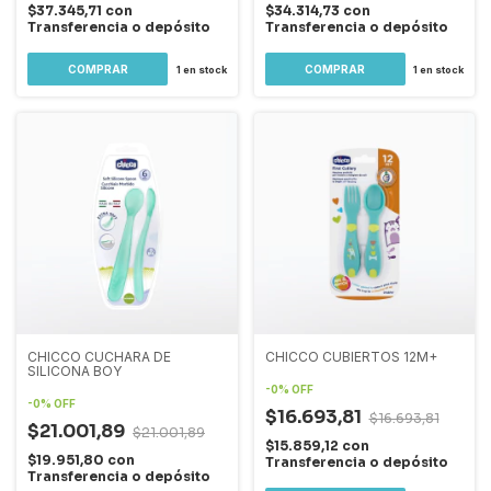
$37.345,71
con
$34.314,73
con
Transferencia o depósito
Transferencia o depósito
1
en stock
1
en stock
CHICCO CUCHARA DE
CHICCO CUBIERTOS 12M+
SILICONA BOY
-
0
%
OFF
-
0
%
OFF
$16.693,81
$16.693,81
$21.001,89
$21.001,89
$15.859,12
con
$19.951,80
con
Transferencia o depósito
Transferencia o depósito