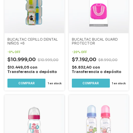
BUCALTAC CEPILLO DENTAL
BUCALTAC BUCAL GUARD
NIÑOS +6
PROTECTOR
-
0
%
OFF
-
20
%
OFF
$10.999,00
$7.192,00
$10.999,00
$8.990,00
$10.449,05
con
$6.832,40
con
Transferencia o depósito
Transferencia o depósito
1
en stock
1
en stock