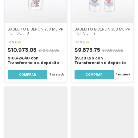
BABELITO BIBERON 250 ML PP
BABELITO BIBERON 250 ML PP
TET SIL T.3
TET SIL T.2
-
0
%
OFF
-
10
%
OFF
$10.973,05
$9.875,75
$10.973,05
$10.973,05
$10.424,40
con
$9.381,96
con
Transferencia o depósito
Transferencia o depósito
1
en stock
1
en stock