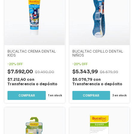
BUCALTAC CREMA DENTAL
BUCALTAC CEPILLO DENTAL
KIDS
NIÑOS
-
20
%
OFF
-
20
%
OFF
$7.592,00
$5.343,99
$9.490,00
$6.679,99
$7.212,40
con
$5.076,79
con
Transferencia o depósito
Transferencia o depósito
1
en stock
3
en stock