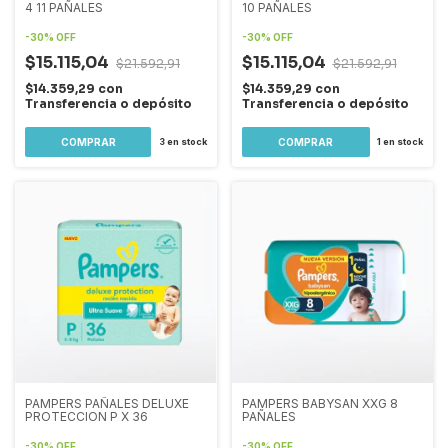
4 11 PAÑALES
10 PAÑALES
-
30
%
OFF
-
30
%
OFF
$15.115,04
$15.115,04
$21.592,91
$21.592,91
$14.359,29
con
$14.359,29
con
Transferencia o depósito
Transferencia o depósito
3
en stock
1
en stock
PAMPERS PAÑALES DELUXE
PAMPERS BABYSAN XXG 8
PROTECCION P X 36
PAÑALES
-
30
%
OFF
-
30
%
OFF