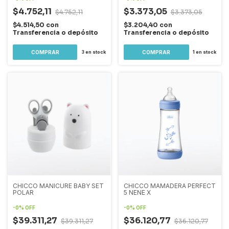
$4.752,11
$3.373,05
$4.752,11
$3.373,05
$4.514,50
con
$3.204,40
con
Transferencia o depósito
Transferencia o depósito
3
en stock
1
en stock
CHICCO MANICURE BABY SET
CHICCO MAMADERA PERFECT
POLAR
5 NENE X
-
0
%
OFF
-
0
%
OFF
$39.311,27
$36.120,77
$39.311,27
$36.120,77