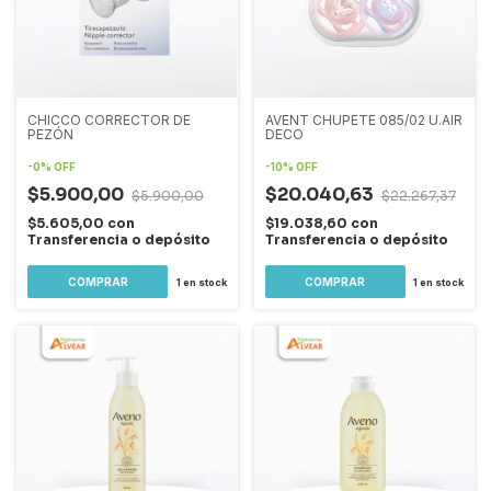
CHICCO CORRECTOR DE
AVENT CHUPETE 085/02 U.AIR
PEZÓN
DECO
-
0
%
OFF
-
10
%
OFF
$5.900,00
$20.040,63
$5.900,00
$22.267,37
$5.605,00
con
$19.038,60
con
Transferencia o depósito
Transferencia o depósito
1
en stock
1
en stock