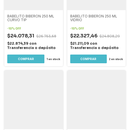
BABELITO BIBERON 250 ML
BABELITO BIBERON 250 ML
CURVO TIP
VIDRIO
-
10
%
OFF
-
10
%
OFF
$24.078,31
$22.327,46
$26.753,68
$24.808,29
$22.874,39
con
$21.211,09
con
Transferencia o depósito
Transferencia o depósito
1
en stock
2
en stock