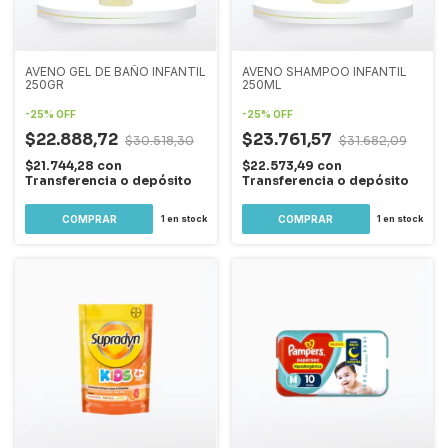
AVENO GEL DE BAÑO INFANTIL
AVENO SHAMPOO INFANTIL
250GR
250ML
-
25
%
OFF
-
25
%
OFF
$22.888,72
$23.761,57
$30.518,30
$31.682,09
$21.744,28
con
$22.573,49
con
Transferencia o depósito
Transferencia o depósito
1
en stock
1
en stock