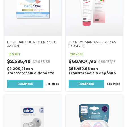
DOVE BABY HUMEC ENRIQUE
ISDIN WOMAN ANTIESTRIAS
JABON
250M CRE
-
10
%
OFF
-
20
%
OFF
$2.325,48
$68.904,93
$2.583,58
$86.131,16
$2.209,21
con
$65.459,68
con
Transferencia o depósito
Transferencia o depósito
1
en stock
3
en stock