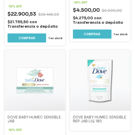
-
10
%
OFF
-
10
%
OFF
$4.500,00
$5.000,00
$22.900,53
$25.445,03
$4.275,00
con
$21.755,50
con
Transferencia o depósito
Transferencia o depósito
1
en stock
1
en stock
DOVE BABY HUMEC SENSIBLE
DOVE BABY HUMEC SENSIBLE
JAB
REP JAB LIQ 180
-
10
%
OFF