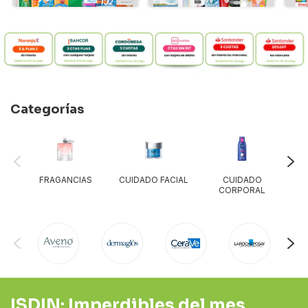
Categorías
FRAGANCIAS
CUIDADO FACIAL
CUIDADO
P
CORPORAL
ISDIN: Imperdibles del mes