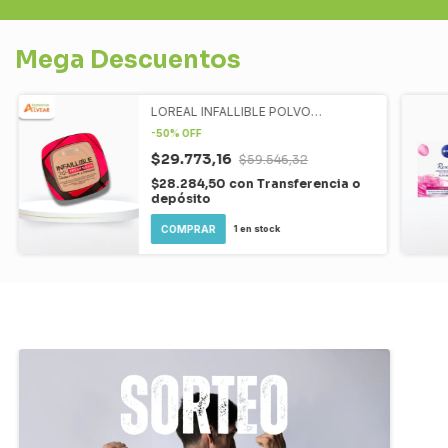
Mega Descuentos
LOREAL INFALLIBLE POLVO
COMPACTO COBERTURA
-
50
%
OFF
$29.773,16
$59.546,32
$28.284,50
con
Transferencia o
depósito
1
en stock