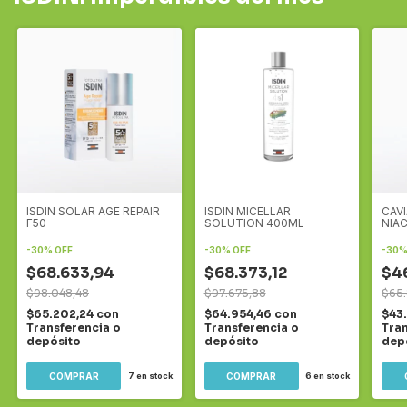
ISDIN SOLAR AGE REPAIR
ISDIN MICELLAR
CAV
F50
SOLUTION 400ML
NIA
-
30
%
OFF
-
30
%
OFF
-
30
$68.633,94
$68.373,12
$46
$98.048,48
$97.675,88
$65
$65.202,24
con
$64.954,46
con
$43
Transferencia o
Transferencia o
Tran
depósito
depósito
dep
7
en stock
6
en stock